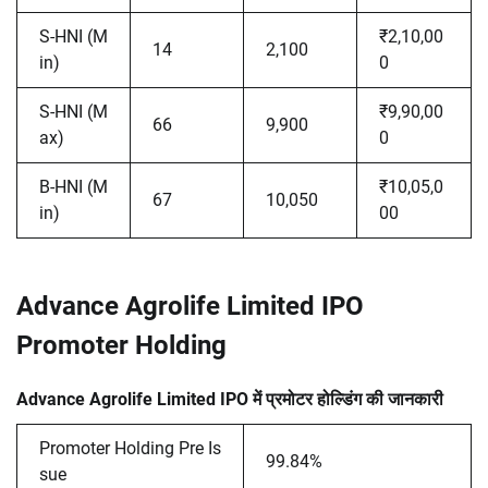
S-HNI (M
₹2,10,00
14
2,100
in)
0
S-HNI (M
₹9,90,00
66
9,900
ax)
0
B-HNI (M
₹10,05,0
67
10,050
in)
00
Advance Agrolife Limited IPO
Promoter Holding
Advance Agrolife Limited IPO में प्रमोटर होल्डिंग की जानकारी
Promoter Holding Pre Is
99.84%
sue