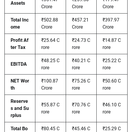
Assets
Crore
Crore
Crore
Total Inc
₹502.88
₹457.21
₹397.97
ome
Crore
Crore
Crore
Profit Af
₹25.64 C
₹24.73 C
₹14.87 C
ter Tax
rore
rore
rore
₹48.25 C
₹40.21 C
₹25.22 C
EBITDA
rore
rore
rore
NET Wor
₹100.87
₹75.26 C
₹50.60 C
th
Crore
rore
rore
Reserve
₹55.87 C
₹70.76 C
₹46.10 C
s and Su
rore
rore
rore
rplus
Total Bo
₹80.45 C
₹45.46 C
₹25.29 C