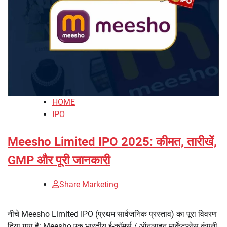
HOME
IPO
Meesho Limited IPO 2025: कीमत, तारीखें,
GMP और पूरी जानकारी
Share Marketing
नीचे Meesho Limited IPO (प्रथम सार्वजनिक प्रस्ताव) का पूरा विवरण
दिया गया है: Meesho एक भारतीय ई-कॉमर्स / ऑनलाइन मार्केटप्लेस कंपनी