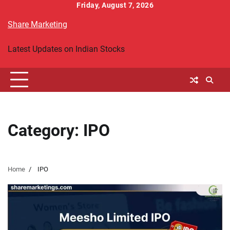
Skip
Friday, August 7, 2026
to
Share Marketing
content
Latest Updates on Indian Stocks
Category:
IPO
Home
IPO