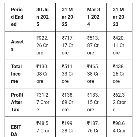
Perio
30 Ju
31 M
Mar 3
31 M
d End
n 202
ar 20
1 202
ar 20
ed
5
25
4
23
₹922.
₹717.
₹513.
₹420.
Asset
26 Cr
17 Cr
87 Cr
11 Cr
s
ore
ore
ore
ore
Total
₹130.
₹511.
₹465.
₹438.
Inco
08 Cr
33 Cr
38 Cr
26 Cr
me
ore
ore
ore
ore
Profit
₹31.2
₹138.
₹133.
₹62.3
After
7 Cror
69 Cr
15 Cr
2 Cror
Tax
e
ore
ore
e
₹48.5
₹199.
₹187.
₹98.6
EBIT
7 Cror
28 Cr
76 Cr
4 Cror
DA