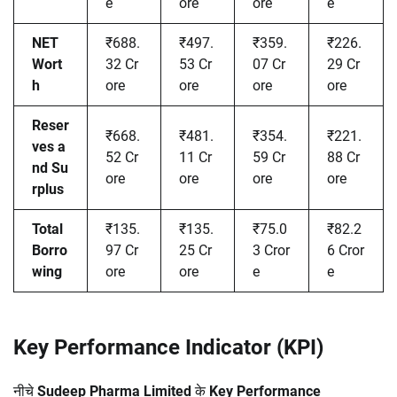
e
ore
ore
e
NET
₹688.
₹497.
₹359.
₹226.
Wort
32 Cr
53 Cr
07 Cr
29 Cr
h
ore
ore
ore
ore
Reser
₹668.
₹481.
₹354.
₹221.
ves a
52 Cr
11 Cr
59 Cr
88 Cr
nd Su
ore
ore
ore
ore
rplus
Total
₹135.
₹135.
₹75.0
₹82.2
Borro
97 Cr
25 Cr
3 Cror
6 Cror
wing
ore
ore
e
e
Key Performance Indicator (KPI)
नीचे
Sudeep Pharma Limited
के
Key Performance