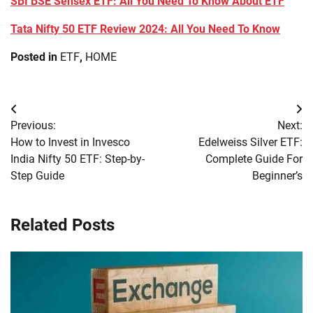
SBI BSE Sensex ETF: All You Need To Know About ETF
Tata Nifty 50 ETF Review 2024: All You Need To Know
Posted in
ETF
,
HOME
Post
Previous:
Next:
navigation
How to Invest in Invesco
Edelweiss Silver ETF:
India Nifty 50 ETF: Step-by-
Complete Guide For
Step Guide
Beginner’s
Related Posts