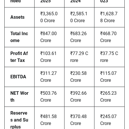
nded
2025
2024
023
₹3,365.0
₹2,585.1
₹1,628.7
Assets
0 Crore
0 Crore
8 Crore
Total Inc
₹847.00
₹683.26
₹468.70
ome
Crore
Crore
Crore
Profit Af
₹103.61
₹77.29 C
₹37.75 C
ter Tax
Crore
rore
rore
₹311.27
₹230.58
₹115.07
EBITDA
Crore
Crore
Crore
NET Wor
₹503.76
₹392.66
₹265.23
th
Crore
Crore
Crore
Reserve
₹481.58
₹370.48
₹245.07
s and Su
Crore
Crore
Crore
rplus