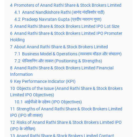
4
Promoters of Anand Rathi Share & Stock Brokers Limited
4.1
Anand Nandkishore Rathi (आनंद नंदकिशोर राठी)
4.2
Pradeep Navratan Gupta (प्रदीप नवरत्न गुप्ता)
5
Anand Rathi Share & Stock Brokers Limited IPO Lot Size
6
Anand Rathi Share & Stock Brokers Limited IPO Promoter
Holding
7
About Anand Rathi Share & Stock Brokers Limited
7.1
Business Model & Operations (व्यवसाय मॉडल और संचालन)
7.2
पोजिशनिंग और ताकत (Positioning & Strengths)
8
Anand Rathi Share & Stock Brokers Limited Financial
Information
9
Key Performance Indicator (KPI)
10
Objects of the Issue (Anand Rathi Share & Stock Brokers
Limited IPO Objectives)
10.1
आईपीओ के उद्देश्य (IPO Objectives)
11
Strengths of Anand Rathi Share & Stock Brokers Limited
IPO (IPO की ताकत)
12
Risks of Anand Rathi Share & Stock Brokers Limited IPO
(IPO के जोखिम)
13
Anand Rathi Share & Stock Brokers Limited Contact