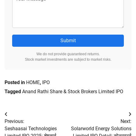
Submit
We do not provide guaranteed returns.
Stock market investments are subject to market risks.
Posted in
HOME
,
IPO
Tagged
Anand Rathi Share & Stock Brokers Limited IPO
Post
Previous:
Next:
navigation
Seshaasai Technologies
Solarworld Energy Solutions
Limited IPO 2025: शेषसाई
Limited IPO Detail: सोलरवर्ल्ड