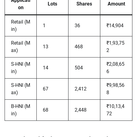
Applicati
Lots
Shares
Amount
on
Retail (M
1
36
₹14,904
in)
Retail (M
₹1,93,75
13
468
ax)
2
S-HNI (M
₹2,08,65
14
504
in)
6
S-HNI (M
₹9,98,56
67
2,412
ax)
8
B-HNI (M
₹10,13,4
68
2,448
in)
72