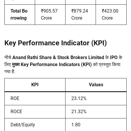
Total Bo
₹905.57
₹879.24
₹423.00
rrowing
Crore
Crore
Crore
Key Performance Indicator (KPI)
नीचे
Anand Rathi Share & Stock Brokers Limited
के
IPO
के
लिए
मुख्य Key Performance Indicators (KPI)
को प्रस्तुत किया
गया है:
KPI
Values
ROE
23.12%
ROCE
21.32%
Debt/Equity
1.80