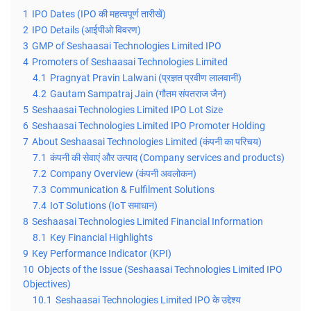
1
IPO Dates (IPO की महत्वपूर्ण तारीखें)
2
IPO Details (आईपीओ विवरण)
3
GMP of Seshaasai Technologies Limited IPO
4
Promoters of Seshaasai Technologies Limited
4.1
Pragnyat Pravin Lalwani (प्रज्ञत प्रवीण लालवानी)
4.2
Gautam Sampatraj Jain (गौतम संपतराज जैन)
5
Seshaasai Technologies Limited IPO Lot Size
6
Seshaasai Technologies Limited IPO Promoter Holding
7
About Seshaasai Technologies Limited (कंपनी का परिचय)
7.1
कंपनी की सेवाएं और उत्पाद (Company services and products)
7.2
Company Overview (कंपनी अवलोकन)
7.3
Communication & Fulfilment Solutions
7.4
IoT Solutions (IoT समाधान)
8
Seshaasai Technologies Limited Financial Information
8.1
Key Financial Highlights
9
Key Performance Indicator (KPI)
10
Objects of the Issue (Seshaasai Technologies Limited IPO
Objectives)
10.1
Seshaasai Technologies Limited IPO के उद्देश्य