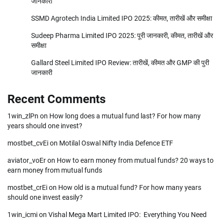
जानकारी
SSMD Agrotech India Limited IPO 2025: कीमत, तारीखें और समीक्षा
Sudeep Pharma Limited IPO 2025: पूरी जानकारी, कीमत, तारीखें और
समीक्षा
Gallard Steel Limited IPO Review: तारीखें, कीमत और GMP की पुरी
जानकारी
Recent Comments
1win_zlPn
on
How long does a mutual fund last? For how many
years should one invest?
mostbet_cvEi
on
Motilal Oswal Nifty India Defence ETF
aviator_voEr
on
How to earn money from mutual funds? 20 ways to
earn money from mutual funds
mostbet_crEi
on
How old is a mutual fund? For how many years
should one invest easily?
1win_icmi
on
Vishal Mega Mart Limited IPO: Everything You Need