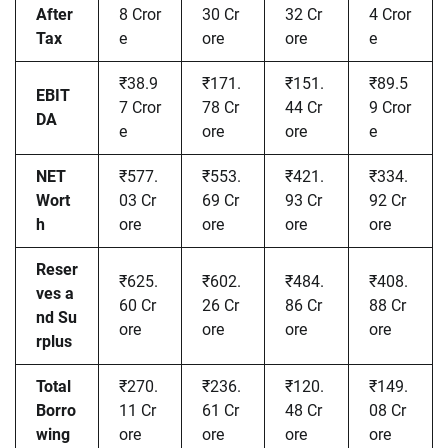
After
8 Cror
30 Cr
32 Cr
4 Cror
Tax
e
ore
ore
e
₹38.9
₹171.
₹151.
₹89.5
EBIT
7 Cror
78 Cr
44 Cr
9 Cror
DA
e
ore
ore
e
NET
₹577.
₹553.
₹421.
₹334.
Wort
03 Cr
69 Cr
93 Cr
92 Cr
h
ore
ore
ore
ore
Reser
₹625.
₹602.
₹484.
₹408.
ves a
60 Cr
26 Cr
86 Cr
88 Cr
nd Su
ore
ore
ore
ore
rplus
Total
₹270.
₹236.
₹120.
₹149.
Borro
11 Cr
61 Cr
48 Cr
08 Cr
wing
ore
ore
ore
ore