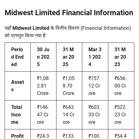
Midwest Limited Financial Information
यहाँ
Midwest Limited
के वित्तीय विवरण (Financial Information)
को प्रस्तुत किया गया है:
Perio
30 Ju
31 M
Mar 3
31 M
d End
n 202
ar 20
1 202
ar 20
ed
5
25
4
23
₹1,08
₹1,05
₹757.
₹656.
Asset
2.81
8.70
12 Cr
00 Cr
s
Crore
Crore
ore
ore
Total
₹146.
₹643.
₹603.
₹522.
Inco
47 Cr
14 Cr
33 Cr
23 Cr
me
ore
ore
ore
ore
Profit
₹24.3
₹133.
₹100.
₹54.4